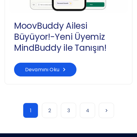
MoovBuddy Ailesi
Büyüyor!-Yeni Üyemiz
MindBuddy ile Tanışın!
Devamını Oku
1
2
3
4