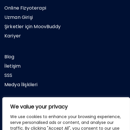
Online Fizyoterapi
Uzman Girişi
Şirketler için MoovBuddy
Kariyer
Blog
İletişim
SSS
Medya İlişkileri
Hakkımızda
We value your privacy
Gizlilik Sözleşmesi
We use cookies to enhance your browsing experience,
serve personalised ads or content, and analyse our
Kullanım Koşulları
traffic. By clicking "Accept All", you consent to our use