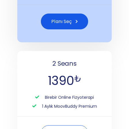
Planı Seç
2 Seans
1390
₺
Birebir Online Fizyoterapi
1 Aylık MoovBuddy Premium