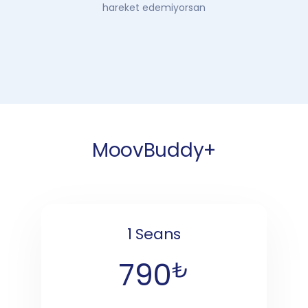
hareket edemiyorsan
MoovBuddy+
1 Seans
790
₺