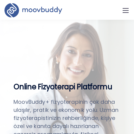
Online Fizyoterapi Platformu
MoovBuddy+ fizyoterapinin çok daha
ulaşılır, pratik ve ekonomik yolu. Uzman
fizyoterapistinizin rehberliğinde, kişiye
özel ve kanıta dayalı hazırlanan