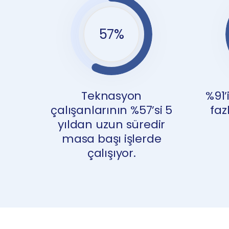
57
%
Teknasyon
%91’
çalışanlarının %57’si 5
faz
yıldan uzun süredir
masa başı işlerde
çalışıyor.