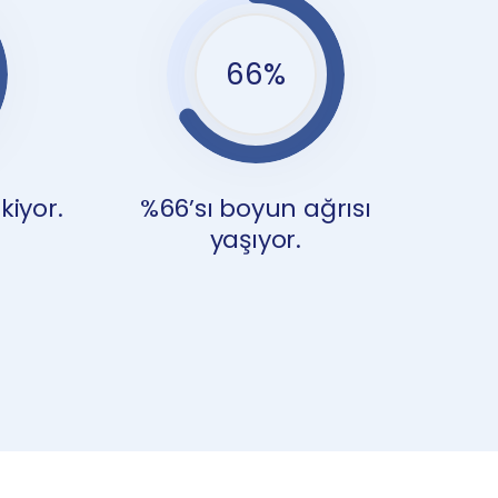
66
%
kiyor.
%66’sı boyun ağrısı
yaşıyor.