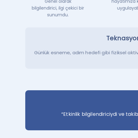
Genel olarak
hayatımıza 
bilgilendirici, ilgi çekici bir
uygulayabi
sunumdu.
Teknasyon 
Günlük esneme, adım hedefi gibi fiziksel aktiv
“Etkinlik bilgilendiriciydi ve tak