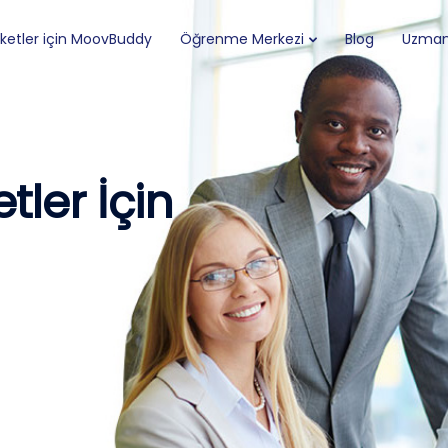
rketler için MoovBuddy
Öğrenme Merkezi
Blog
Uzman 
tler İçin