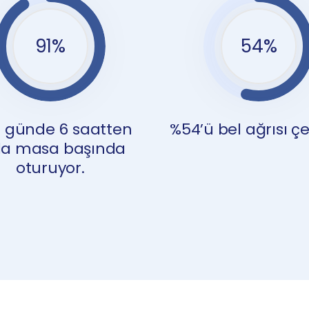
91
%
54
%
i günde 6 saatten
%54’ü bel ağrısı çe
la masa başında
oturuyor.