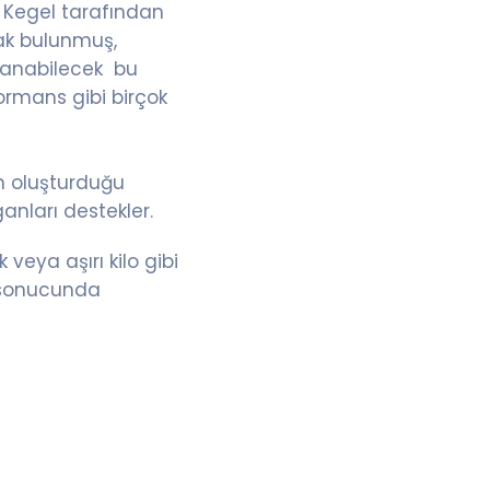
ld Kegel tarafından
ak bulunmuş,
ulanabilecek bu
ormans gibi birçok
un oluşturduğu
anları destekler.
 veya aşırı kilo gibi
an sonucunda