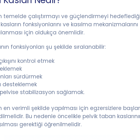
 Kasları Nedir?
in temelde çalıştırmayı ve güçlendirmeyi hedeflediği
u kasların fonksiyonlarını ve kasılma mekanizmaları
ulanması için oldukça önemlidir.
nın fonksiyonları şu şekilde sıralanabilir:
çıkışını kontrol etmek
teklemek
onları sürdürmek
rı desteklemek
elvise stabilizasyon sağlamak.
in en verimli şekilde yapılması için egzersizlere baş
ilmelidir. Bu nedenle öncelikle pelvik taban kaslarını
sılması gerektiği öğrenilmelidir.