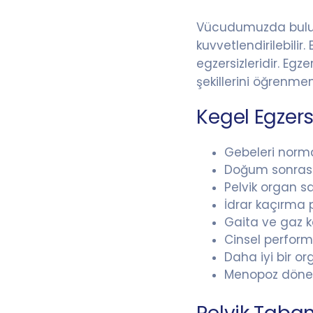
Vücudumuzda bulunan
kuvvetlendirilebilir
egzersizleridir. Eg
şekillerini öğrenme
Kegel Egzers
Gebeleri norm
Doğum sonrası 
Pelvik organ sa
İdrar kaçırma 
Gaita ve gaz k
Cinsel performa
Daha iyi bir o
Menopoz dönem