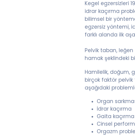
Kegel egzersizleri 1
idrar kaçırma prob
bilimsel bir yöntem
egzersiz yöntemi, i
farklı alanda ilk a
Pelvik taban, leğen
hamak şeklindeki bi
Hamilelik, doğum, ge
birçok faktör pelvik
aşağıdaki probleml
Organ sarkmas
İdrar kaçırma
Gaita kaçırma
Cinsel performa
Orgazm proble