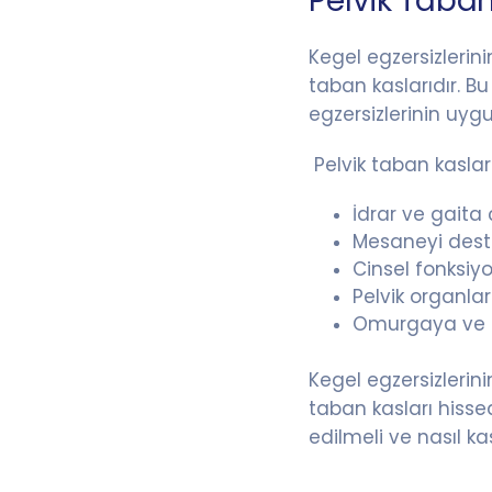
Pelvik Taban
Kegel egzersizlerin
taban kaslarıdır. B
egzersizlerinin uyg
Pelvik taban kasları
İdrar ve gaita 
Mesaneyi des
Cinsel fonksiy
Pelvik organla
Omurgaya ve p
Kegel egzersizlerin
taban kasları hissed
edilmeli ve nasıl ka