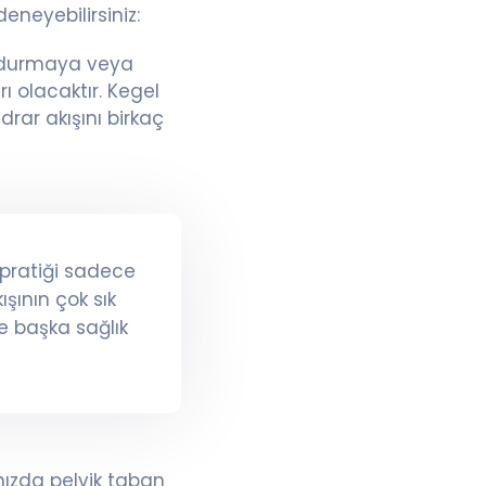
eneyebilirsiniz:
durdurmaya veya
ı olacaktır. Kegel
drar akışını birkaç
u pratiği sadece
ışının çok sık
 başka sağlık
nızda pelvik taban