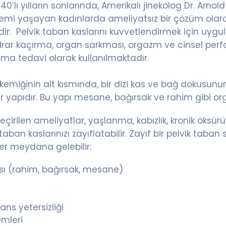
940’lı yılların sonlarında, Amerikalı jinekolog Dr. Arno
lemi yaşayan kadınlarda ameliyatsız bir çözüm olar
dir. Pelvik taban kaslarını kuvvetlendirmek için uyg
drar kaçırma, organ sarkması, orgazm ve cinsel perf
şama tedavi olarak kullanılmaktadır.
 kemiğinin alt kısmında, bir dizi kas ve bağ dokusun
r yapıdır. Bu yapı mesane, bağırsak ve rahim gibi org
çirilen ameliyatlar, yaşlanma, kabızlık, kronik öksürük
 taban kaslarınızı zayıflatabilir. Zayıf bir pelvik tab
er meydana gelebilir:
ı (rahim, bağırsak, mesane)
ns yetersizliği
mleri