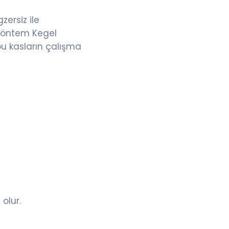
ersiz ile
i yöntem Kegel
bu kasların çalışma
olur.