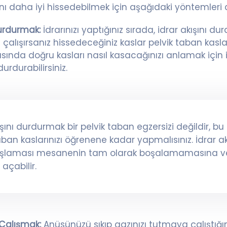
ını daha iyi hissedebilmek için aşağıdaki yöntemleri d
Durdurmak:
İdrarınızı yaptığınız sırada, idrar akışını 
alışırsanız hissedeceğiniz kaslar pelvik taban kaslar
rasında doğru kasları nasıl kasacağınızı anlamak için i
urdurabilirsiniz.
ışını durdurmak bir pelvik taban egzersizi değildir, b
aban kaslarınızı öğrenene kadar yapmalısınız. İdrar ak
şlaması mesanenin tam olarak boşalamamasına ve
 açabilir.
Çalışmak:
Anüsünüzü sıkıp gazınızı tutmaya çalıştığı