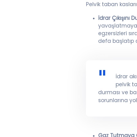
Pelvik taban kaslar
İdrar Çıkışını 
yavaşlatmaya ç
egzersizleri sı
defa başlatıp d
İdrar ak
pelvik t
durması ve ba
sorunlarına yol
Gaz Tutmaya 