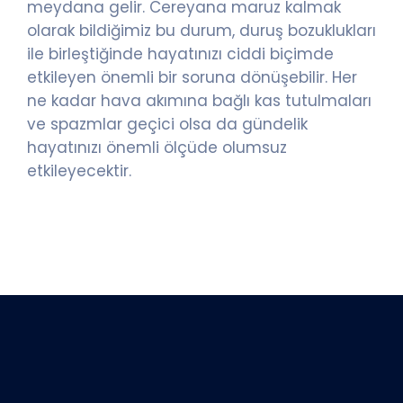
meydana gelir. Cereyana maruz kalmak
olarak bildiğimiz bu durum, duruş bozuklukları
ile birleştiğinde hayatınızı ciddi biçimde
etkileyen önemli bir soruna dönüşebilir. Her
ne kadar hava akımına bağlı kas tutulmaları
ve spazmlar geçici olsa da gündelik
hayatınızı önemli ölçüde olumsuz
etkileyecektir.